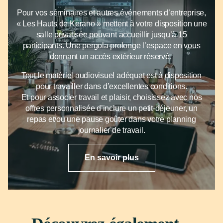
Pour vos séminaires et autres événements d’entreprise,
« Les Hauts de Kerano » mettent à votre disposition une
salle privatisée pouvant accueillir jusqu’à 15
participants. Une pergola prolonge l’espace en vous
Accueil
donnant un accès extérieur réservé.
Notre établissement
Tout le matériel audiovisuel adéquat est à disposition
Notre histoire
pour travailler dans d’excellentes conditions.
Lounge bar
Et pour associer travail et plaisir, choisissez avec nos
Nos avis
offres personnalisée d’inclure un petit-déjeuner, un
repas et/ou une pause goûter dans votre planning
On parle de nous
journalier de travail.
Restaurant Ostium
L'esprit des lieux
En savoir plus
La carte
Réserver une table
Nos chambres
Chambre double