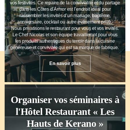
vos festivités. Ce repaire de la convivialité et du partage
dans les Côtes d’Armor est l’endroit idéal pour
rassembler les invités d’un mariage, baptême,
anniversaire, cocktail ou autre événement privé.
Nous privatisons le restaurant pour vous et vos invités.
Le Chef Nicolas et son équipe travailleront pour vous
les produits authentiques du terroir dans la cuisine
généreuse et conviviale qui est sa marque de fabrique.
En savoir plus
Organiser
vos séminaires
à
l'Hôtel Restaurant « Les
Hauts de Kerano »