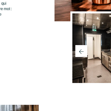
 qui
re mot :
e