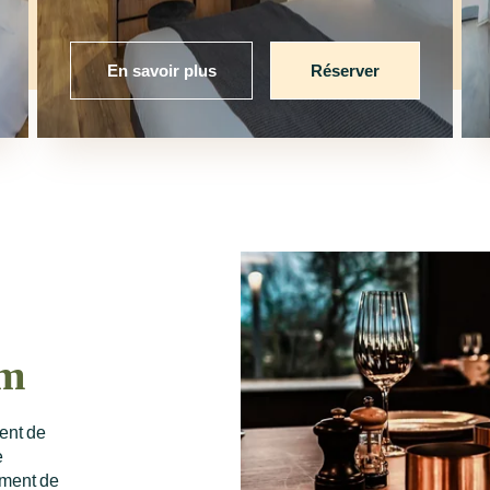
En savoir plus
Réserver
um
uent de
e
oment de